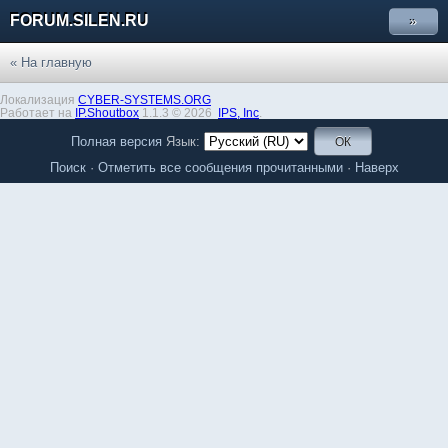
FORUM.SILEN.RU
»
« На главную
Локализация
CYBER-SYSTEMS.ORG
Работает на
IP.Shoutbox
1.1.3 © 2026
IPS,
Inc
.
Полная версия
Язык:
Поиск
·
Отметить все сообщения прочитанными
·
Наверх