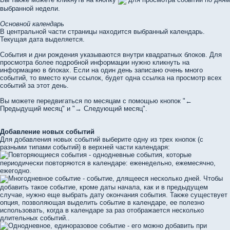
выбранной недели.
Основной календарь
В центральной части страницы находится выбранный календарь.
Текущая дата выделяется.
События и дни рождения указываются внутри квадратных блоков. Для
просмотра более подробной информации нужно кликнуть на
информацию в блоках. Если на один день записано очень много
событий, то вместо кучи ссылок, будет одна ссылка на просмотр всех
событий за этот день.
Вы можете передвигаться по месяцам с помощью кнопок "←
Предыдущий месяц" и "→ Следующий месяц".
Добавление новых событий
Для добавления новых событий выберите одну из трех кнопок (с
разными типами событий) в верхней части календаря:
Повторяющиеся события - однодневные события, которые
периодически повторяются в календаре: еженедельно, ежемесячно,
ежегодно.
Многодневное событие - событие, длящееся несколько дней. Чтобы
добавить такое событие, кроме даты начала, как и в предыдущем
случае, нужно еще выбрать дату окончания события. Также существует
опция, позволяющая выделить событие в календаре, ее полезно
использовать, когда в календаре за раз отображается несколько
длительных событий..
Однодневное, единоразовое событие - его можно добавить при