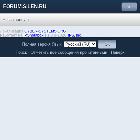
FORUM.SILEN.RU
»
« На главную
Локализация
CYBER-SYSTEMS.ORG
Работает на
IP.Shoutbox
1.1.3 © 2026
IPS,
Inc
.
Полная версия
Язык:
Поиск
·
Отметить все сообщения прочитанными
·
Наверх