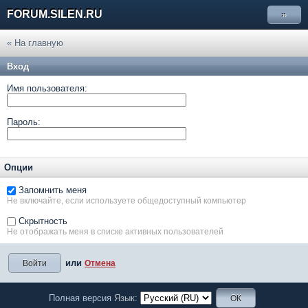
FORUM.SILEN.RU
»
« На главную
Вход
Имя пользователя:
Пароль:
Опции
Запомнить меня
Не включайте, если используете общедоступный компьютер
Скрытность
Не отображать меня в списке активных пользователей
или
Отмена
Полная версия
Язык: