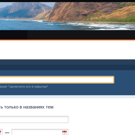
ания "заключите его в кавычки"
 только в названиях тем
—