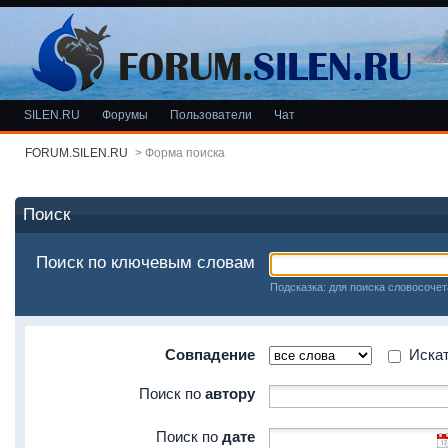
SILEN.RU
Форумы
Пользователи
Чат
FORUM.SILEN.RU
>
Форма поиска
Поиск
Поиск по ключевым словам
Подсказка: для поиска словосочет
Совпадение
Искать
Поиск по
автору
Поиск по
дате