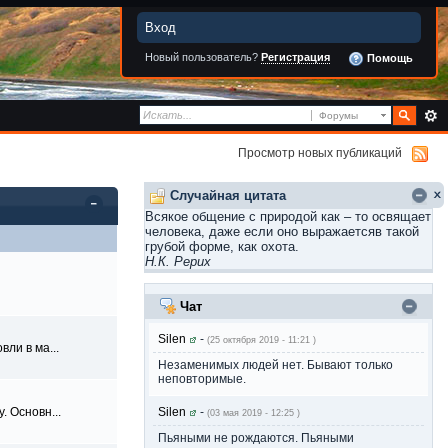
Вход
Новый пользователь?
Регистрация
Помощь
Форумы
Просмотр новых публикаций
Случайная цитата
Всякое общение с природой как – то освящает
человека, даже если оно выражаетсяв такой
грубой форме, как охота.
Н.К. Рерих
Чат
Silen
-
(25 октября 2019 - 11:21 )
ли в ма...
Незаменимых людей нет. Бывают только
неповторимые.
. Основн...
Silen
-
(03 мая 2019 - 12:25 )
Пьяными не рождаются. Пьяными