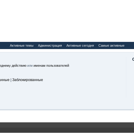
Активные темы
Администрация
Активные сегодня
Самые активные
еднему действию
или
именам пользователей
анные
|
Заблокированные