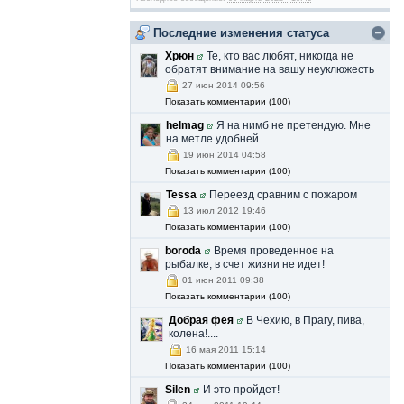
Silen
-
Последние изменения статуса
(01 сентября 2015 - 12:19 )
С Днем знаний!
Хрюн
Те, кто вас любят, никогда не
Я в этом году в третий раз в первый класс
обратят внимание на вашу неуклюжесть
пошел.
27 июн 2014 09:56
Показать комментарии (100)
helmag
Я на нимб не претендую. Мне
Silen
-
(31 августа 2015 - 01:50 )
на метле удобней
Последний день лета. Пролетело.
19 июн 2014 04:58
Показать комментарии (100)
Silen
-
(07 августа 2015 - 08:05 )
Tessa
Переезд сравним с пожаром
C праздником! Сегодня Международный
13 июл 2012 19:46
день пива — ежегодный неофициальный
Показать комментарии (100)
праздник, проходящий в первую пятницу
августа.
boroda
Время проведенное на
рыбалке, в счет жизни не идет!
Silen
-
(23 июля 2015 - 06:02 )
01 июн 2011 09:38
Показать комментарии (100)
До рыбалки осталось меньше 2х месяцев!
Добрая фея
В Чехию, в Прагу, пива,
Silen
-
(14 июля 2015 - 08:26 )
колена!....
16 мая 2011 15:14
Сегодня день взятия Бастилии. УРА!!!
Показать комментарии (100)
Silen
И это пройдет!
Silen
-
(28 июня 2015 - 08:01 )