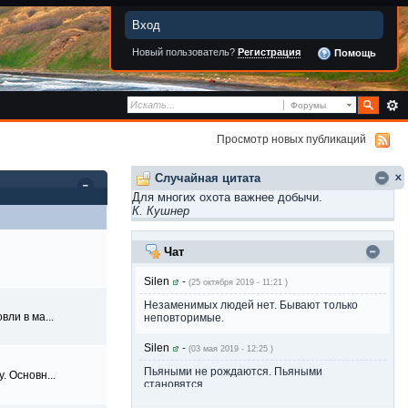
Вход
Новый пользователь?
Регистрация
Помощь
Форумы
Просмотр новых публикаций
Случайная цитата
Для многих охота важнее добычи.
К. Кушнер
Чат
Silen
-
(25 октября 2019 - 11:21 )
Незаменимых людей нет. Бывают только
ли в ма...
неповторимые.
Silen
-
(03 мая 2019 - 12:25 )
Пьяными не рождаются. Пьяными
. Основн...
становятся.