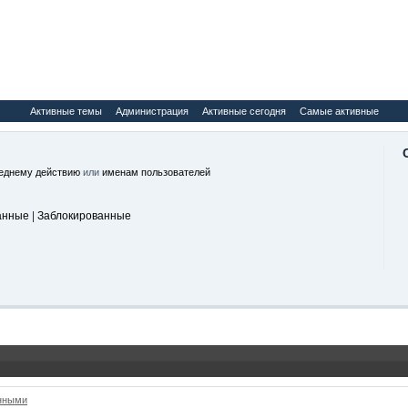
Активные темы
Администрация
Активные сегодня
Самые активные
еднему действию
или
именам пользователей
анные
|
Заблокированные
анными