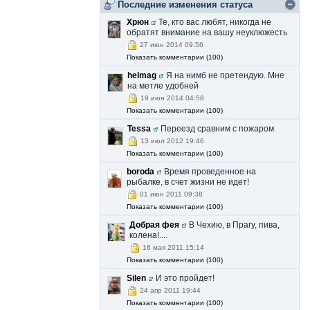
Silen
-
Последние изменения статуса
(01 сентября 2015 - 12:19 )
С Днем знаний!
Хрюн
Те, кто вас любят, никогда не
Я в этом году в третий раз в первый класс
обратят внимание на вашу неуклюжесть
пошел.
27 июн 2014 09:56
Показать комментарии (100)
helmag
Я на нимб не претендую. Мне
Silen
-
(31 августа 2015 - 01:50 )
на метле удобней
Последний день лета. Пролетело.
19 июн 2014 04:58
Показать комментарии (100)
Silen
-
(07 августа 2015 - 08:05 )
Tessa
Переезд сравним с пожаром
C праздником! Сегодня Международный
13 июл 2012 19:46
день пива — ежегодный неофициальный
Показать комментарии (100)
праздник, проходящий в первую пятницу
августа.
boroda
Время проведенное на
рыбалке, в счет жизни не идет!
Silen
-
(23 июля 2015 - 06:02 )
01 июн 2011 09:38
Показать комментарии (100)
До рыбалки осталось меньше 2х месяцев!
Добрая фея
В Чехию, в Прагу, пива,
Silen
-
(14 июля 2015 - 08:26 )
колена!....
16 мая 2011 15:14
Сегодня день взятия Бастилии. УРА!!!
Показать комментарии (100)
Silen
И это пройдет!
Silen
-
(28 июня 2015 - 08:01 )
24 апр 2011 19:44
Вернулся.
Показать комментарии (100)