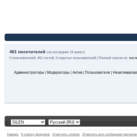
461 посетителей
(за последние 15 минут)
0 пользователей, 461 гостей, 0 скрытых пользователей | Полный список по:
посл
Администраторы
|
Модераторы
|
Актив
|
Пользователи
|
Неактивиров
Наверх
К списку форумов
Очистить cookies
Отметить все сообщения прочит