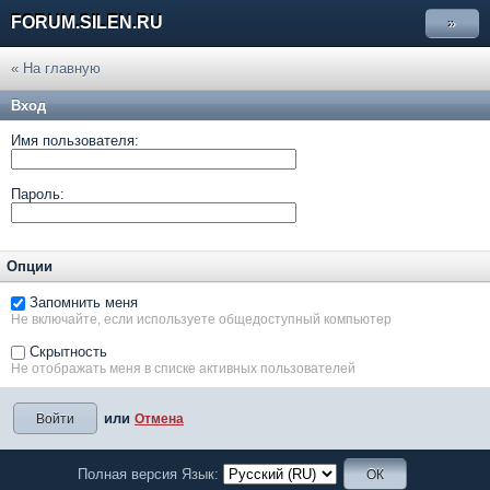
FORUM.SILEN.RU
»
« На главную
Вход
Имя пользователя:
Пароль:
Опции
Запомнить меня
Не включайте, если используете общедоступный компьютер
Скрытность
Не отображать меня в списке активных пользователей
или
Отмена
Полная версия
Язык: