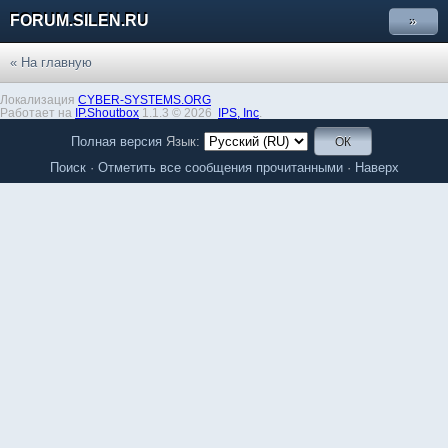
FORUM.SILEN.RU
»
« На главную
Локализация
CYBER-SYSTEMS.ORG
Работает на
IP.Shoutbox
1.1.3 © 2026
IPS,
Inc
.
Полная версия
Язык:
Поиск
·
Отметить все сообщения прочитанными
·
Наверх