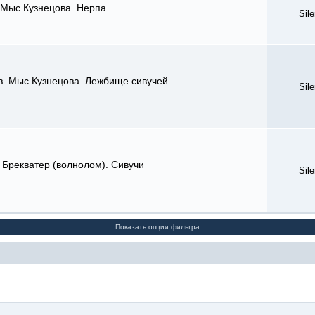
 Мыс Кузнецова. Нерпа
Sil
в. Мыс Кузнецова. Лежбище сивучей
Sil
 Брекватер (волнолом). Сивучи
Sil
Показать опции фильтра