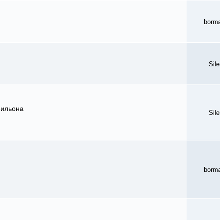
borm
Sil
рильона
Sil
borm