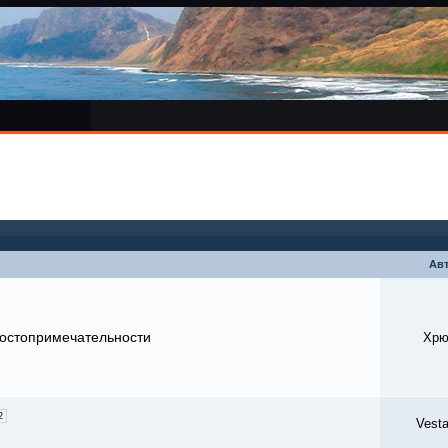
Ав
достопримечательности
Хрю
2
Vest