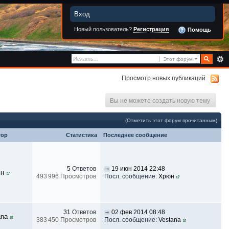
Вход
Новый пользователь?
Регистрация
Помощь
Этот форум
Просмотр новых публикаций
Вы не можете создать новую тему
(Отметить этот форум прочитанным)
тор
Статистика
Последнее сообщение
5
Ответов
19 июн 2014 22:48
н
493 996 Просмотров
Посл. сообщение:
Хрюн
31
Ответов
02 фев 2014 08:48
ana
383 450 Просмотров
Посл. сообщение:
Vestana