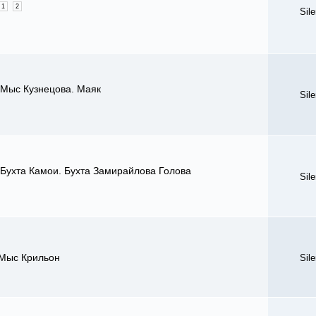
1
2
Sil
 Мыс Кузнецова. Маяк
Sil
 Бухта Камои. Бухта Замирайлова Голова
Sil
 Мыс Крильон
Sil