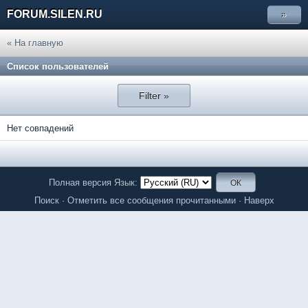
FORUM.SILEN.RU
»
« На главную
Список пользователей
Filter »
Нет совпадений
Полная версия
Язык:
Поиск
·
Отметить все сообщения прочитанными
·
Наверх