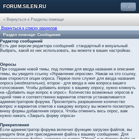
FORUM.SILEN.RU
»
« Вернуться к Разделы помощи
Вернуться к списку разделов
Раздел помощи: Сообщения
Редактор сообщений
Есть две версии редактора сообщений: стандартный и визуальный.
Выбрать, какой из них использовать, вы можете в ваших настройках.
Опросы
При создании новой темы, под полями для ввода названия и описания
темы, вы увидите ссылку «Управление опросом». Нажав на это ссылку,
вам откроются опции опроса. Первое поле служит для ввода названия
опроса (необязательно), второе - для ввода в нем вопроса вашего
голосования. Чтобы добавить вопрос к вашему опросу, нужно кликнуть
на «Добавить еще вопрос в опрос». Количество возможных опросов в
одной теме и соответственно вариантов ответов устанавливается
администратором форума. Просмотреть разрешенное количество
вопрос и вариантов ответов к каждому вопросу вы можете посмотреть
внизу формы добавления опроса. Чтобы отменить весь опрос, вам
нужно нажать «Закрыть форму опроса»
Прикрепления
Если администратор форума включил функцию загрузки файлов, вы
увидите блок для присоединения файла к вашему сообщению. Для
присоединения файла, нажмите на кнопку "Обзор" и выберите файл на