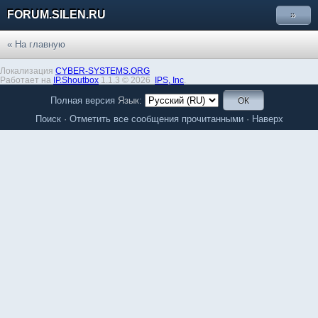
FORUM.SILEN.RU
»
« На главную
Локализация
CYBER-SYSTEMS.ORG
Работает на
IP.Shoutbox
1.1.3 © 2026
IPS,
Inc
.
Полная версия
Язык:
Поиск
·
Отметить все сообщения прочитанными
·
Наверх