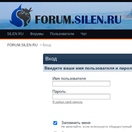
SILEN.RU
Форумы
Пользователи
Чат
FORUM.SILEN.RU
>
Вход
Вход
Введите ваши имя пользователя и паро
Имя пользователя:
Пароль:
Я забыл свой пароль
Запомнить меня
Не включайте, если используете общедоступный