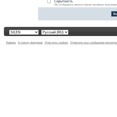
Скрытность
Не отображать меня в списке активных пользова
Наверх
К списку форумов
Очистить cookies
Отметить все сообщения прочит