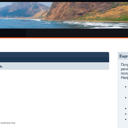
Еще
Пот
ль
рег
пол
Нап
 компьютер