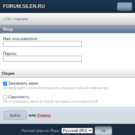
FORUM.SILEN.RU
»
« На главную
Вход
Имя пользователя:
Пароль:
Опции
Запомнить меня
Не включайте, если используете общедоступный компьютер
Скрытность
Не отображать меня в списке активных пользователей
или
Отмена
Полная версия
Язык: