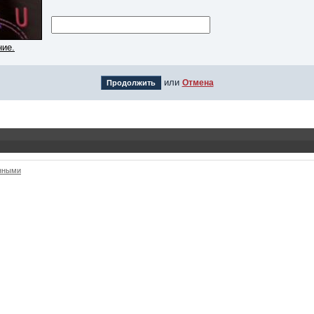
ние.
или
Отмена
анными