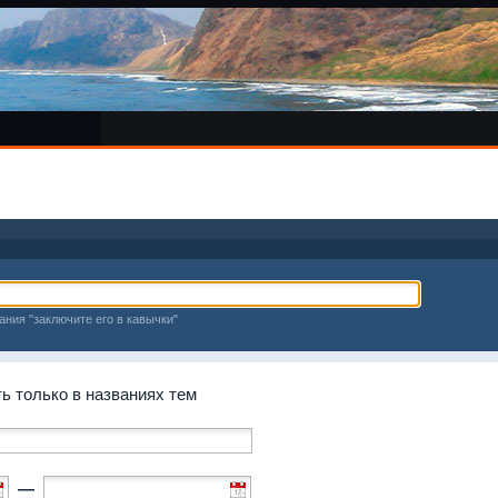
ания "заключите его в кавычки"
 только в названиях тем
—