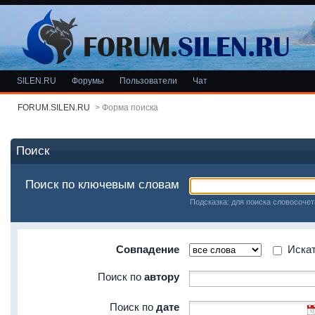
SILEN.RU
Форумы
Пользователи
Чат
FORUM.SILEN.RU
>
Форма поиска
Поиск
Поиск по ключевым словам
Подсказка: для поиска словосочет
Совпадение
Искать
Поиск по
автору
Поиск по
дате