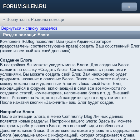
FORUM.SILEN.RU
»
« Вернуться к Разделы помощи
Вернуться к списку разделов
Раздел помощи: Блоги
Компонент IP.Blog позволяет Вам (если Администратором
предоставлены соответствующие права) создать Ваш собственный Блог
(также известный как «веб-дневник»).
Создание Блога
В настройках Вы можете увидеть меню Блоги. Для создания Блога
нажмите на ссылку «Создать блог». Согласившись с правилами и
условиями, Вы можете создать свой Блог. Вам необходимо будет
придумать название и описание Блога. Также вы сможете выбрать
между локальным и удаленным Блогом. Локальный Блог: Блог,
находящийся в форуме, включающий в себя все возможности по
созданию статей, комментариев, наполнению блога и т. д. Внешний
Блог: Указание на Блог, который находится где-то в другом месте.
После нажатия кнопки «Закончить» ваш Блог будет создан.
Настройки Блога
После активации Блога, в меню Community Blog Личных данных
появятся новые разделы. Настройки вашего блога: Здесь вы можете
настроить работу вашего Блога, его внешний вид и особенности.
Дополнительные блоки: В этом окне вы можете управлять содержанием
Блога (небольшие блоки с информацией, которая отображается слева
или справа на странице Блога). Настройки личной информации: В этом