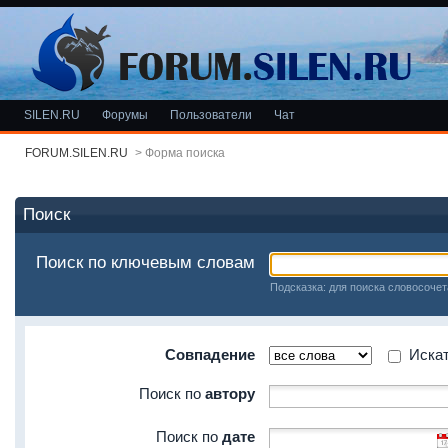
SILEN.RU
Форумы
Пользователи
Чат
FORUM.SILEN.RU
>
Форма поиска
Поиск
Поиск по ключевым словам
Подсказка: для поиска словосочет
Совпадение
Искать
Поиск по
автору
Поиск по
дате