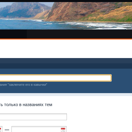
ания "заключите его в кавычки"
 только в названиях тем
—