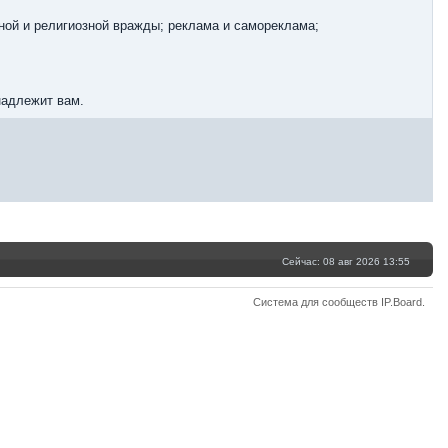
ной и религиозной вражды; реклама и самореклама;
надлежит вам.
Сейчас: 08 авг 2026 13:55
Система для сообществ
IP.Board
.