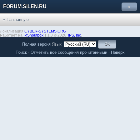
FORUM.SILEN.RU
»
« На главную
Локализация
CYBER-SYSTEMS.ORG
Работает на
IP.Shoutbox
1.1.3 © 2026
IPS,
Inc
.
Полная версия
Язык:
Поиск
·
Отметить все сообщения прочитанными
·
Наверх