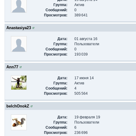
Группа:
Актив
Сообщений:
0
Просмотров:
389 641
Anastasiya23
Дата:
01 августа 16
Группа:
Пользователи
Сообщений:
0
Просмотров:
193 039
Ann77
Дата:
17 июня 14
Группа:
Актив
Сообщений:
4
Просмотров:
505 564
belchOnokZ
Дата:
19 февраля 19
Группа:
Пользователи
Сообщений:
6
Просмотров:
236 696