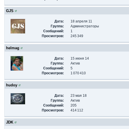
GJS
Дата:
18 апреля 11
Группа:
Администраторы
Сообщений:
1
Просмотров:
245 349
helmag
Дата:
15 июня 14
Группа:
Актив
Сообщений:
5
Просмотров:
1 070 410
hudoy
Дата:
23 мая 18
Группа:
Актив
Сообщений:
205
Просмотров:
414 112
JDK