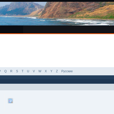
P
Q
R
S
T
U
V
W
X
Y
Z
Русские