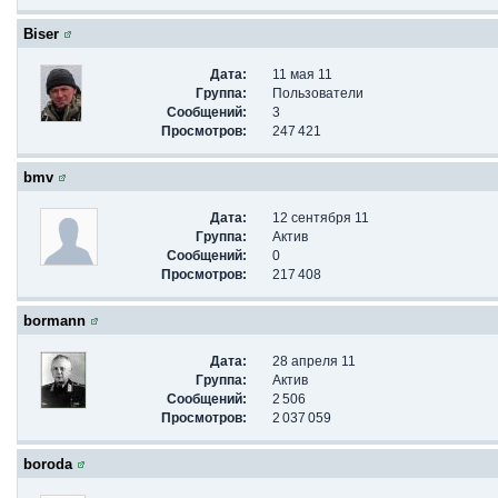
Biser
Дата:
11 мая 11
Группа:
Пользователи
Сообщений:
3
Просмотров:
247 421
bmv
Дата:
12 сентября 11
Группа:
Актив
Сообщений:
0
Просмотров:
217 408
bormann
Дата:
28 апреля 11
Группа:
Актив
Сообщений:
2 506
Просмотров:
2 037 059
boroda