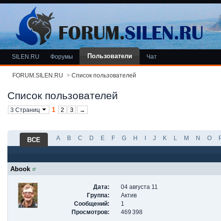
Пользователи
SILEN.RU
Форумы
Чат
FORUM.SILEN.RU
>
Список пользователей
Список пользователей
1
3 Страниц
2
3
→
A
B
C
D
E
F
G
H
I
J
K
L
M
N
O
ВСЕ
Abook
Дата:
04 августа 11
Группа:
Актив
Сообщений:
1
Просмотров:
469 398