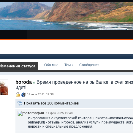
Обо мне
Темы
Сообщения
Изменения статуса
boroda
Время проведенное на рыбалке, в счет жиз
идет!
01 июн 2011 09:38
Показать все 100 комментариев
11 фев 2025 19:48
Информация о букмекерской конторе [url=https://mostbet-woo4.
online[/url] - отзывы игроков, анализ услуг и преимуществ, ак
новости и специальные предложения.