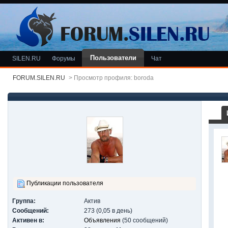
Пользователи
SILEN.RU
Форумы
Чат
FORUM.SILEN.RU
>
Просмотр профиля: boroda
Публикации пользователя
Группа:
Актив
Сообщений:
273 (0,05 в день)
Активен в:
Объявления
(50 сообщений)